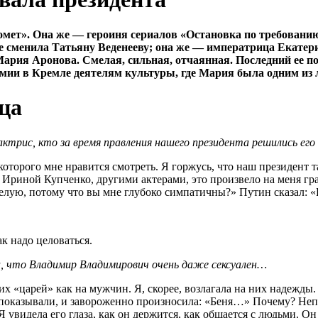
мет». Она же — героиня сериалов «Остановка по требовани
е сменила Татьяну Веденееву; она же — императрица Екатерин
Мария Аронова. Смелая, сильная, отчаянная. Последний ее
мии в Кремле деятелям культуры, где Мария была одним из 
ца
ктрис, кто за время правления нашего президента решились его
оторого мне нравится смотреть. Я горжусь, что наш президент
риной Купченко, другими актерами, это произвело на меня гран
елую, потому что вы мне глубоко симпатичны?» Путин сказал: 
к надо целоваться.
, что Владимир Владимирович очень даже сексуален…
х «царей» как на мужчин. Я, скорее, возлагала на них надежды
 показывали, и завороженно произносила: «Беня…» Почему? Непон
Я увидела его глаза, как он держится, как общается с людьми. Он