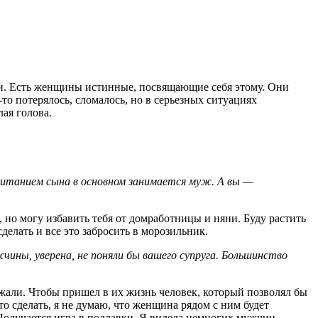
ми. Есть женщины истинные, посвящающие себя этому. Они
-то потерялось, сломалось, но в серьезных ситуациях
ая голова.
оспитанием сына в основном занимается муж. А вы —
 но могу избавить тебя от домработницы и няни. Буду растить
делать и все это забросить в морозильник.
чины, уверена, не поняли бы вашего супруга. Большинство
ржали. Чтобы пришел в их жизнь человек, который позволял бы
то сделать, я не думаю, что женщина рядом с ним будет
Получается игра в поддавки. Я видела немногих мужчин