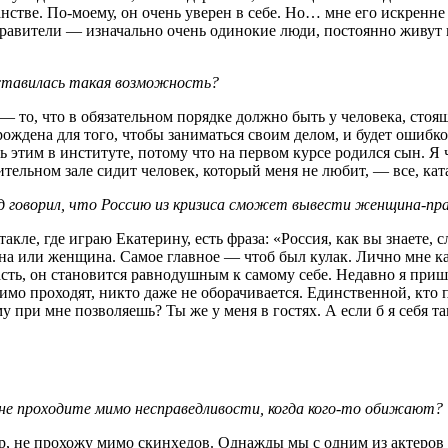
стве. По-моему, он очень уверен в себе. Но… мне его искренне
правители — изначально очень одинокие люди, постоянно живут в
дставилась такая возможность?
 то, что в обязательном порядке должно быть у человека, стоя
ождена для того, чтобы заниматься своим делом, и будет ошибкой
сь этим в институте, потому что на первом курсе родился сын. Я
ительном зале сидит человек, который меня не любит, — все, кат
д говорил, что Россию из кризиса сможет вывести женщина-пр
такле, где играю Екатерину, есть фраза: «Россия, как вы знаете, 
ина или женщина. Самое главное — чтоб был кулак. Лично мне к
асть, он становится равнодушным к самому себе. Недавно я приш
имо проходят, никто даже не оборачивается. Единственной, кто 
 при мне позволяешь? Ты же у меня в гостях. А если б я себя так
 не проходите мимо несправедливости, когда кого-то обижают?
р, не прохожу мимо скинхедов. Однажды мы с одним из актеров 