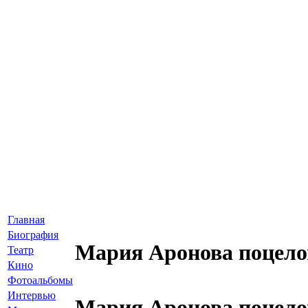
Главная
Биография
Мария Аронова поцело
Театр
Кино
Фотоальбомы
Интервью
Мария Аронова поцело