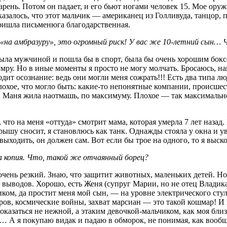
арень. Потом он падает, и его бьют ногами человек 15. Мое оруж
казалось, что этот мальчик — американец из Голливуда, танцор, 
ришла письменюга благодарственная.
ь «на амбразуру», это огромный риск! У вас же 10-летний сын…
ыла мужчиной и пошла бы в спорт, была бы очень хорошим боксе
мру. Но в иные моменты я просто не могу молчать. Бросаюсь, нап
одит осознание: ведь они могли меня сожрать!!! Есть два типа 
хое, что могло быть: какие-то непонятные компании, происшеств
А Маня жила наотмашь, по максимуму. Плохое — так максимально 
 что на меня «оттуда» смотрит мама, которая умерла 7 лет назад.
крышу сносит, я становлюсь как танк. Однажды стояла у окна и у
ыходить, он должен сам. Вот если бы трое на одного, то я выск
а копия. Что, такой же отчаянный борец?
ень резкий. Знаю, что защитит животных, маленьких детей. Но 
 выводов. Хорошо, есть Женя (супруг Марии, но не отец Владика
ком, да простит меня мой сын, — на уровне электрического стула
ров, космические войны, захват марсиан — это такой кошмар! И в
оказаться не нежной, а этаким девочкой-мальчиком, как моя бли
ке… А я покупаю видак и падаю в обморок, не понимая, как вооб