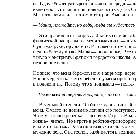
ее. Вдруг бежит разъяренная толпа, впереди — п
вылететь. Тут и милиция появилась откуда-то. О
Мы познакомились, потом в театр из Америки п
— Маша, постойте, но ведь, когда вы кидаетес
— Это правильный вопрос… Знаете, если бы я б
физической расправы, на меня замахнись — и я у
Сую туда руки, ору на них. И только потом прих
шел по белому краю, Маша — по черному. Все пло
тянуло к экстриму. Брат был гордостью школы. 
нехорошие вещи.
Не знаю, что меня бережет, но я, например, верю,
Например, что касается ребенка, у меня просто 
в подоконник! Потому что я понимала — нельзя в
— Вы во всех интервью говорите, что он — ваш
— В меньшей степени. Он более хулиганистый, оч
меня. Я часто не понимаю логики его поступков,
Я хочу второго ребенка — девочку. Игры с Влади
жизнь», читать. Но играть в роботов-трансформе
какие-то платья… Хотя понимаю, что она может 
мужские дела. Она геолог, разбирается в техни