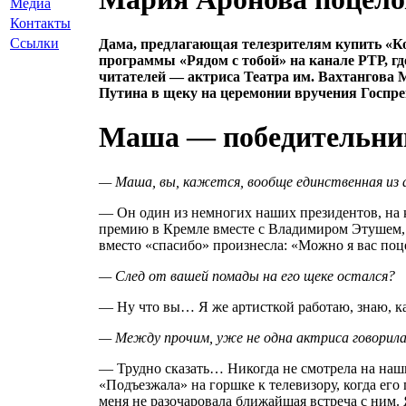
Медиа
Контакты
Ссылки
Дама, предлагающая телезрителям купить «Ко
программы «Рядом с тобой» на канале РТР, гд
читателей — актриса Театра им. Вахтангова 
Путина в щеку на церемонии вручения Госпре
Маша — победительни
— Маша, вы, кажется, вообще единственная из а
— Он один из немногих наших президентов, на к
премию в Кремле вместе с Владимиром Этушем, И
вместо «спасибо» произнесла: «Можно я вас поц
— След от вашей помады на его щеке остался?
— Ну что вы… Я же артисткой работаю, знаю, ка
— Между прочим, уже не одна актриса говорила
— Трудно сказать… Никогда не смотрела на наши
«Подъезжала» на горшке к телевизору, когда его
меня не разочаровала ближайшая встреча с ним. 