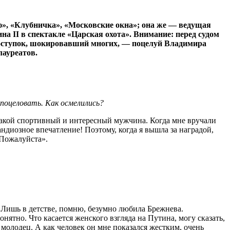
ю», «Клубничка», «Московские окна»; она же — ведущая
а II в спектакле «Царская охота». Внимание: перед судом
 поступок, шокировавший многих, — поцелуй Владимира
лауреатов.
 поцеловать. Как осмелились?
 такой спортивный и интересный мужчина. Когда мне вручали
диозное впечатление! Поэтому, когда я вышла за наградой,
«Пожалуйста».
. Лишь в детстве, помню, безумно любила Брежнева.
ятно. Что касается женского взгляда на Путина, могу сказать,
 молодец. А как человек он мне показался жестким, очень