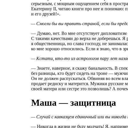
серьезным, с мощным ощущением себя в простран
Екатерину II, читаю книги про нее и понимаю: 
и его друзей!».
— Смогли бы вы править страной, если бы пре
— Думаю, нет. Во мне отсутствует дипломатизм —
С такими качествами до верха не доберешься. Я р
я общественница, но слава господу, не занимала
ко мне хорошо относились. Если я знаю, что в зр
— Кстати, кто-то из астрологов пару лет наза
— Знаете, наверное, я скажу банальность. В спек
без разницы, кто будет сидеть на троне — мужч
Он не должен распускаться. Обвиняя во всем вл
продает редиску и матерится. Мужики русские м
своей матери или сестре это позволишь? А почему
Маша — защитница
— Случай с кавказцем единичный или вы никогда
— Никогда в жизни не буду молчать! Я, наприме