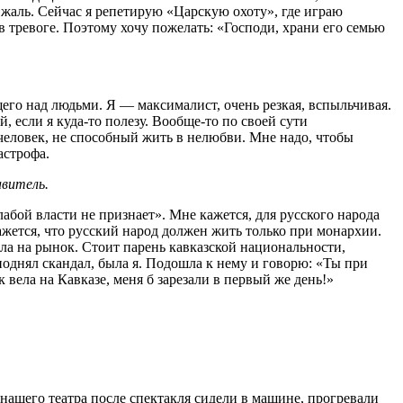
 жаль. Сейчас я репетирую «Царскую охоту», где играю
 тревоге. Поэтому хочу пожелать: «Господи, храни его семью
щего над людьми. Я — максималист, очень резкая, вспыльчивая.
, если я куда-то полезу. Вообще-то по своей сути
 человек, не способный жить в нелюбви. Мне надо, чтобы
астрофа.
авитель.
слабой власти не признает». Мне кажется, для русского народа
ажется, что русский народ должен жить только при монархии.
ла на рынок. Стоит парень кавказской национальности,
поднял скандал, была я. Подошла к нему и говорю: «Ты при
 вела на Кавказе, меня б зарезали в первый же день!»
нашего театра после спектакля сидели в машине, прогревали