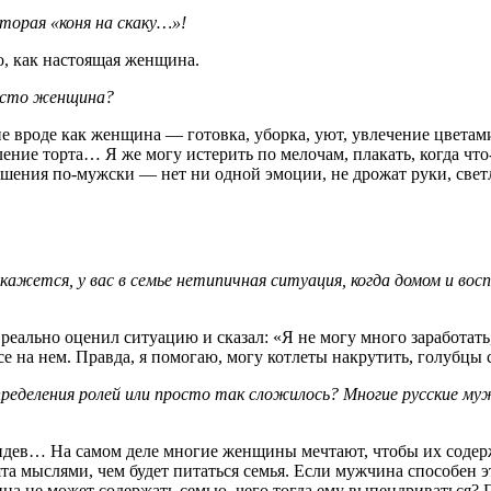
торая «коня на скаку…»!
о, как настоящая женщина.
осто женщина?
е вроде как женщина — готовка, уборка, уют, увлечение цвета
ление торта… Я же могу истерить по мелочам, плакать, когда что
шения по-мужски — нет ни одной эмоции, не дрожат руки, светл
, кажется, у вас в семье нетипичная ситуация, когда домом и в
еально оценил ситуацию и сказал: «Я не могу много заработать,
се на нем. Правда, я помогаю, могу котлеты накрутить, голубцы с
еделения ролей или просто так сложилось? Многие русские муж
 обидев… На самом деле многие женщины мечтают, чтобы их соде
ята мыслями, чем будет питаться семья. Если мужчина способен э
а не может содержать семью, чего тогда ему выпендриваться? 