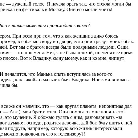
ие — луженый голос. Я начала орать так, что стекла могли бы
приехал на фестиваль в Москву. Они его могли убить!
 Что в такие моменты происходит с вами?
ром. При всем при том, что я как женщина дико боюсь
ример, в собачью свору во дворе, если они грызут моих собак.
людей. Вот мы с братом всегда были полярными людьми. Саша
ия — это про меня. Нет, я не была плохой, но меня все время
плохое. Вот к Владику, сыну моему, как и ко мне, липнут
 И печалится, что Манька опять вступилась за кого-то.
видела, как какой-то мальчик бьет Владика. Ногтями впилась
очила бы.
все же он мальчик, это — как другая планета, непонятная для
. — Авт.), мои брат и отец. Они помогают мне понять его.
, это мучение. Я обожаю гулять с ним, разговаривать «за
от думаю: господи, родится девочка, дай бог, буду шить с ней
зкая подруга, например, которую всю жизнь интересовали
ще можно подключить его к телевизору?!