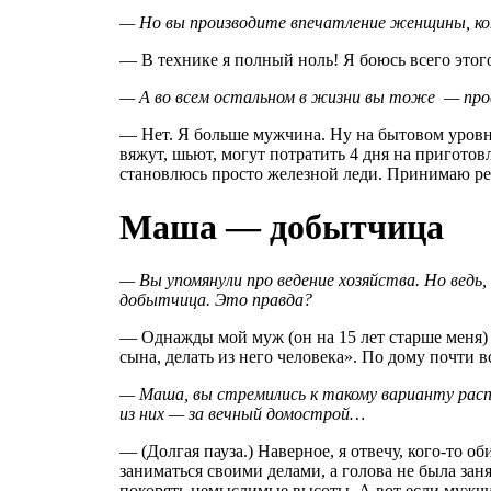
— Но вы производите впечатление женщины, ко
— В технике я полный ноль! Я боюсь всего этог
— А во всем остальном в жизни вы тоже — пр
— Нет. Я больше мужчина. Ну на бытовом уровн
вяжут, шьют, могут потратить 4 дня на приготов
становлюсь просто железной леди. Принимаю ре
Маша — добытчица
— Вы упомянули про ведение хозяйства. Но ведь
добытчица. Это правда?
— Однажды мой муж (он на 15 лет старше меня) р
сына, делать из него человека». По дому почти в
— Маша, вы стремились к такому варианту распр
из них — за вечный домострой…
— (Долгая пауза.) Наверное, я отвечу, кого-то
заниматься своими делами, а голова не была зан
покорять немыслимые высоты. А вот если мужчин