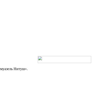
муазель Нитуш».